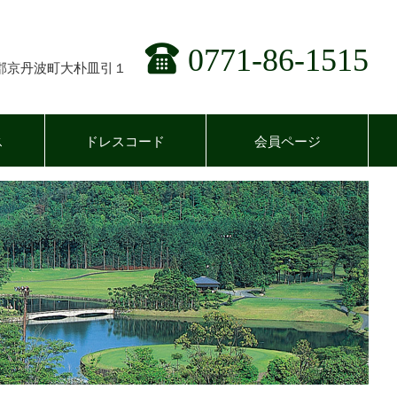
0771-86-1515
郡京丹波町大朴皿引１
ス
ドレスコード
会員ページ
競技成績