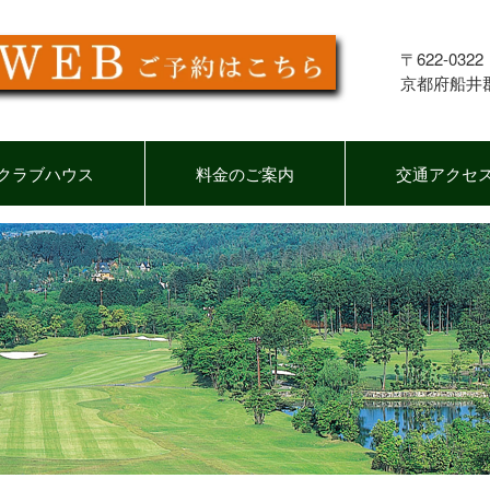
〒622-0322
京都府船井
クラブハウス
料金のご案内
交通アクセ
レストラン